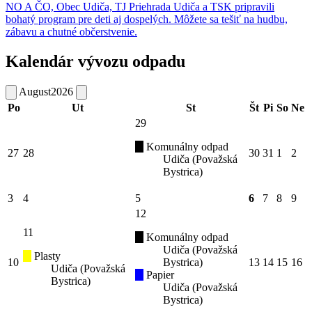
NO A ČO, Obec Udiča, TJ Priehrada Udiča a TSK pripravili
bohatý program pre deti aj dospelých. Môžete sa tešiť na hudbu,
zábavu a chutné občerstvenie.
Kalendár vývozu odpadu
August
2026
Po
Ut
St
Št
Pi
So
Ne
29
Komunálny odpad
27
28
30
31
1
2
Udiča (Považská
Bystrica)
3
4
5
6
7
8
9
12
11
Komunálny odpad
Udiča (Považská
Plasty
10
Bystrica)
13
14
15
16
Udiča (Považská
Papier
Bystrica)
Udiča (Považská
Bystrica)