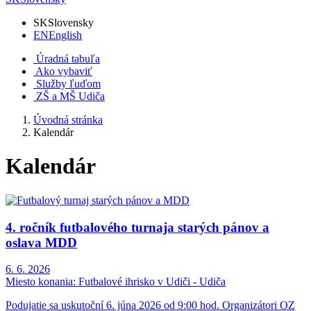
SK
Slovensky
EN
English
Úradná tabuľa
Ako vybaviť
Služby ľuďom
ZŠ a MŠ Udiča
Úvodná stránka
Kalendár
Kalendár
4. ročník futbalového turnaja starých pánov a
oslava MDD
6. 6. 2026
Miesto konania:
Futbalové ihrisko v Udiči - Udiča
Podujatie sa uskutoční 6. júna 2026 od 9:00 hod. Organizátori OZ