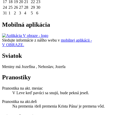
17
18
19
20
21
22
23
24
25
26
27
28
29
30
31
1
2
3
4
5
6
Mobilná aplikácia
Sledujte informácie z nášho webu v
mobilnej aplikácii -
V OBRAZE.
Sviatok
Meniny má
Jozefína
, Nehoslav, Jozefa
Pranostiky
Pranostika na akt. mesiac
V Leve keď pavúci sa snujú, bude pekná jeseň.
Pranostika na akt.deň
Na premenia /deň premenia Krista Pána/ je premena vôd.