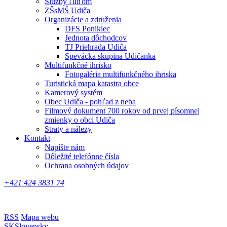
Služby ľuďom
ZŠsMŠ Udiča
Organizácie a združenia
DFS Poniklec
Jednota dôchodcov
TJ Priehrada Udiča
Spevácka skupina Udičanka
Multifunkčné ihrisko
Fotogaléria multifunkčného ihriska
Turistická mapa katastra obce
Kamerový systém
Obec Udiča - pohľad z neba
Filmový dokument 700 rokov od prvej písomnej
zmienky o obci Udiča
Straty a nálezy
Kontakt
Napíšte nám
Dôležité telefónne čísla
Ochrana osobných údajov
+421 424 3831 74
RSS
Mapa webu
SK
Slovensky