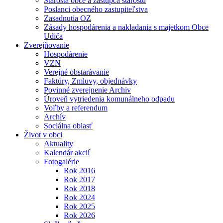
Starosta obce a zástupca starostu
Poslanci obecného zastupiteľstva
Zasadnutia OZ
Zásady hospodárenia a nakladania s majetkom Obce
Udiča
Zverejňovanie
Hospodárenie
VZN
Verejné obstarávanie
Faktúry, Zmluvy, objednávky
Povinné zverejnenie Archiv
Úroveň vytriedenia komunálneho odpadu
Voľby a referendum
Archív
Sociálna oblasť
Život v obci
Aktuality
Kalendár akcií
Fotogalérie
Rok 2016
Rok 2017
Rok 2018
Rok 2024
Rok 2025
Rok 2026