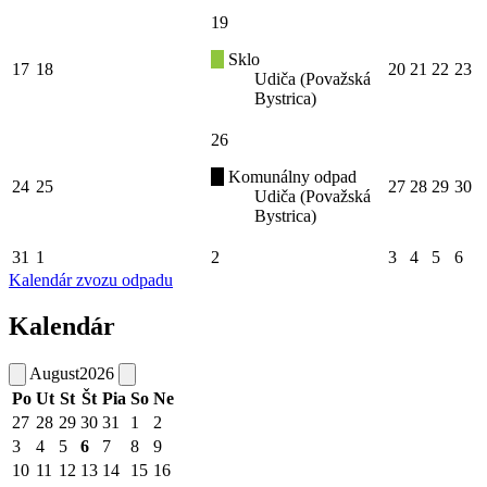
19
Sklo
17
18
20
21
22
23
Udiča (Považská
Bystrica)
26
Komunálny odpad
24
25
27
28
29
30
Udiča (Považská
Bystrica)
31
1
2
3
4
5
6
Kalendár zvozu odpadu
Kalendár
August
2026
Po
Ut
St
Št
Pia
So
Ne
27
28
29
30
31
1
2
3
4
5
6
7
8
9
10
11
12
13
14
15
16