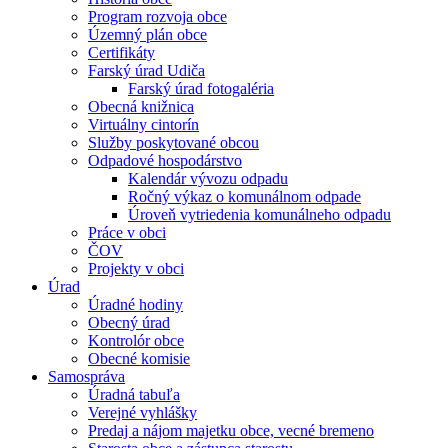
Program rozvoja obce
Územný plán obce
Certifikáty
Farský úrad Udiča
Farský úrad fotogaléria
Obecná knižnica
Virtuálny cintorín
Služby poskytované obcou
Odpadové hospodárstvo
Kalendár vývozu odpadu
Ročný výkaz o komunálnom odpade
Úroveň vytriedenia komunálneho odpadu
Práce v obci
ČOV
Projekty v obci
Úrad
Úradné hodiny
Obecný úrad
Kontrolór obce
Obecné komisie
Samospráva
Úradná tabuľa
Verejné vyhlášky
Predaj a nájom majetku obce, vecné bremeno