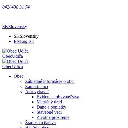
042/ 438 31 74
SK
Slovensky
SK
Slovensky
EN
English
Obec
Udiča
Obec
Udiča
Obec
Základné informácie o obci
Zamestnanci
Ako vybaviť
Evidencia obyvateľstva
Matričný úrad
Dane a poplatky
Stavebné veci
Životné prostredie
Žiadosti a tlačivá
História obce