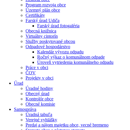
Program rozvoja obce
Územný plán obce
Certifikáty
Farský úrad Udiča
Farský úrad fotogaléria
Obecná knižnica
Virtuálny cintorín
Služby poskytované obcou
Odpadové hospodárstvo
Kalendár vývozu odpadu
Ročný výkaz o komunálnom odpade
Úroveň vytriedenia komunálneho odpadu
Práce v obci
ČOV
Projekty v obci
Úrad
Úradné hodiny
Obecný úrad
Kontrolór obce
Obecné komisie
Samospráva
Úradná tabuľa
Verejné vyhlášky
Predaj a nájom majetku obce, vecné bremeno