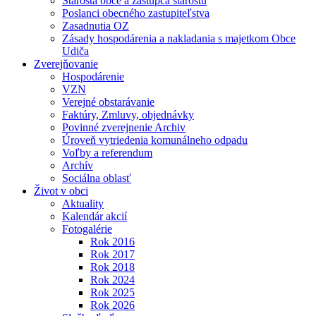
Starosta obce a zástupca starostu
Poslanci obecného zastupiteľstva
Zasadnutia OZ
Zásady hospodárenia a nakladania s majetkom Obce
Udiča
Zverejňovanie
Hospodárenie
VZN
Verejné obstarávanie
Faktúry, Zmluvy, objednávky
Povinné zverejnenie Archiv
Úroveň vytriedenia komunálneho odpadu
Voľby a referendum
Archív
Sociálna oblasť
Život v obci
Aktuality
Kalendár akcií
Fotogalérie
Rok 2016
Rok 2017
Rok 2018
Rok 2024
Rok 2025
Rok 2026