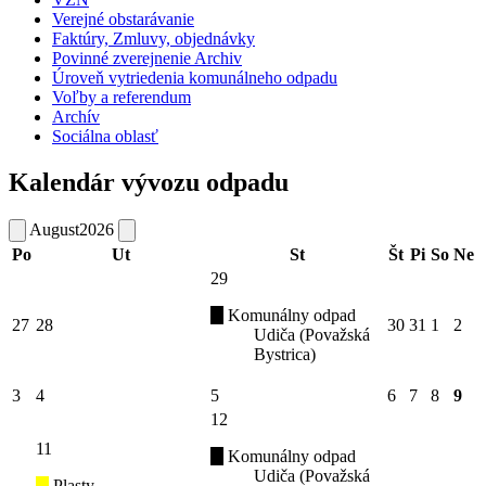
Verejné obstarávanie
Faktúry, Zmluvy, objednávky
Povinné zverejnenie Archiv
Úroveň vytriedenia komunálneho odpadu
Voľby a referendum
Archív
Sociálna oblasť
Kalendár vývozu odpadu
August
2026
Po
Ut
St
Št
Pi
So
Ne
29
Komunálny odpad
27
28
30
31
1
2
Udiča (Považská
Bystrica)
3
4
5
6
7
8
9
12
11
Komunálny odpad
Udiča (Považská
Plasty