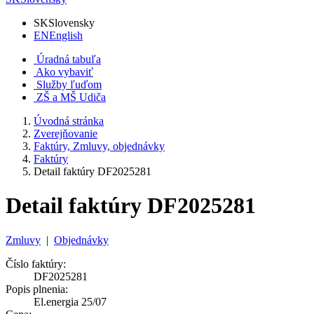
SK
Slovensky
EN
English
Úradná tabuľa
Ako vybaviť
Služby ľuďom
ZŠ a MŠ Udiča
Úvodná stránka
Zverejňovanie
Faktúry, Zmluvy, objednávky
Faktúry
Detail faktúry DF2025281
Detail faktúry DF2025281
Zmluvy
|
Objednávky
Číslo faktúry:
DF2025281
Popis plnenia:
El.energia 25/07