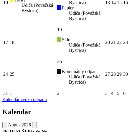
10
Bystrica)
13
14
15
16
Udiča (Považská
Papier
Bystrica)
Udiča (Považská
Bystrica)
19
Sklo
17
18
20
21
22
23
Udiča (Považská
Bystrica)
26
Komunálny odpad
24
25
27
28
29
30
Udiča (Považská
Bystrica)
31
1
2
3
4
5
6
Kalendár zvozu odpadu
Kalendár
August
2026
Po
Ut
St
Št
Pia
So
Ne