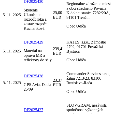
DF2025430
Regionálne združenie miest
a obcí stredného Považia,
Školenie
25,00
K dolnej stanici 7282/20A,
Ukončenie
5. 11. 2025
EUR
91101 Trenčín
rozpočt.roka a
zostav.rozpočtu
Obec Udiča
Kucharíková
DF2025429
KATES, s.r.o., Zámostie
2792, 01701 Považská
239,41
Materiál na
5. 11. 2025
Bystrica
EUR
opravu MR a
reflektory do sály
Obec Udiča
Commander Services s.r.o.,
DF2025428
Žitná 7213/23, 83106
23,37
5. 11. 2025
Bratislava-Rača
GPS Avia, Dacia
EUR
25/09
Obec Udiča
SLOVGRAM, nezávislá
DF2025427
spoločnosť výkonných