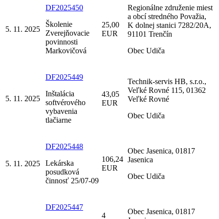
DF2025450
Regionálne združenie miest
a obcí stredného Považia,
Školenie
25,00
K dolnej stanici 7282/20A,
5. 11. 2025
Zverejňovacie
EUR
91101 Trenčín
povinnosti
Markovičová
Obec Udiča
DF2025449
Technik-servis HB, s.r.o.,
Veľké Rovné 115, 01362
Inštalácia
43,05
5. 11. 2025
Veľké Rovné
softvérového
EUR
vybavenia
Obec Udiča
tlačiarne
DF2025448
Obec Jasenica, 01817
106,24
Jasenica
Lekárska
5. 11. 2025
EUR
posudková
Obec Udiča
činnosť 25/07-09
DF2025447
Obec Jasenica, 01817
4