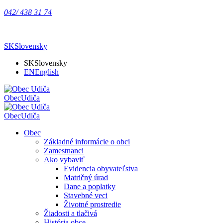
042/ 438 31 74
SK
Slovensky
SK
Slovensky
EN
English
Obec
Udiča
Obec
Udiča
Obec
Základné informácie o obci
Zamestnanci
Ako vybaviť
Evidencia obyvateľstva
Matričný úrad
Dane a poplatky
Stavebné veci
Životné prostredie
Žiadosti a tlačivá
História obce