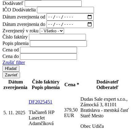
Dodávateľ
IČO Dodávatelia
Dátum zverejnenia od
Dátum zverejnenia do
Zverejnený v roku
Číslo faktúry
Popis plnenia
Cena od
Cena do
Zrušiť filter
Zavrieť
Dátum
Číslo faktúry
Dodávateľ
Cena *
zverejnenia
Popis plnenia
Odberateľ
Dudas Sale expert s.r.o.,
DF2025451
Zámocká 3, 81101
379,50
Bratislava - mestská časť
Tlačiareň HP
5. 11. 2025
EUR
Staré Mesto
LaserJet
Adamčíková
Obec Udiča