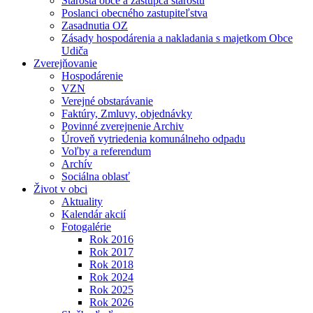
Starosta obce a zástupca starostu
Poslanci obecného zastupiteľstva
Zasadnutia OZ
Zásady hospodárenia a nakladania s majetkom Obce
Udiča
Zverejňovanie
Hospodárenie
VZN
Verejné obstarávanie
Faktúry, Zmluvy, objednávky
Povinné zverejnenie Archiv
Úroveň vytriedenia komunálneho odpadu
Voľby a referendum
Archív
Sociálna oblasť
Život v obci
Aktuality
Kalendár akcií
Fotogalérie
Rok 2016
Rok 2017
Rok 2018
Rok 2024
Rok 2025
Rok 2026