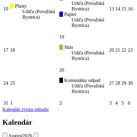
Udiča (Považská
Plasty
10
Bystrica)
13
14
15
16
Udiča (Považská
Papier
Bystrica)
Udiča (Považská
Bystrica)
19
Sklo
17
18
20
21
22
23
Udiča (Považská
Bystrica)
26
Komunálny odpad
24
25
27
28
29
30
Udiča (Považská
Bystrica)
31
1
2
3
4
5
6
Kalendár zvozu odpadu
Kalendár
August
2026