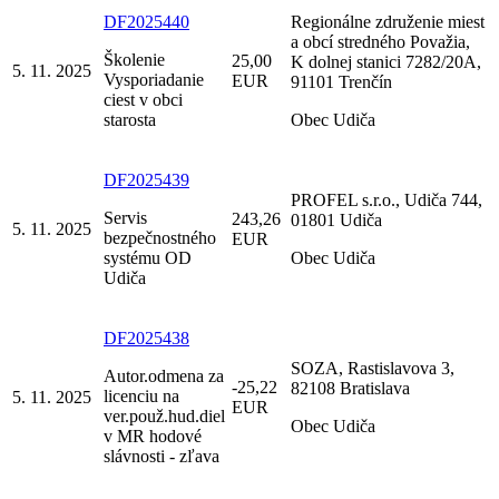
DF2025440
Regionálne združenie miest
a obcí stredného Považia,
Školenie
25,00
K dolnej stanici 7282/20A,
5. 11. 2025
Vysporiadanie
EUR
91101 Trenčín
ciest v obci
starosta
Obec Udiča
DF2025439
PROFEL s.r.o., Udiča 744,
Servis
243,26
01801 Udiča
5. 11. 2025
bezpečnostného
EUR
systému OD
Obec Udiča
Udiča
DF2025438
SOZA, Rastislavova 3,
Autor.odmena za
-25,22
82108 Bratislava
licenciu na
5. 11. 2025
EUR
ver.použ.hud.diel
Obec Udiča
v MR hodové
slávnosti - zľava