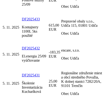
Poštové služby
EUR
25/09
Obec Udiča
DF2025433
Prepravné obaly s.r.o.,
615,00
Udiča 115, 01801 Udiča
Kontajnery
5. 11. 2025
EUR
1100L 5ks
Obec Udiča
použité
DF2025432
encare, s.r.o.
-183,35
5. 11. 2025
El.energia 25/09
EUR
Obec Udiča
vyúčtovanie
Regionálne združenie miest
DF2025431
a obcí stredného Považia,
25,00
K dolnej stanici 7282/20A,
Školenie
5. 11. 2025
EUR
91101 Trenčín
Inventarizácia
Kucharíková
Obec Udiča