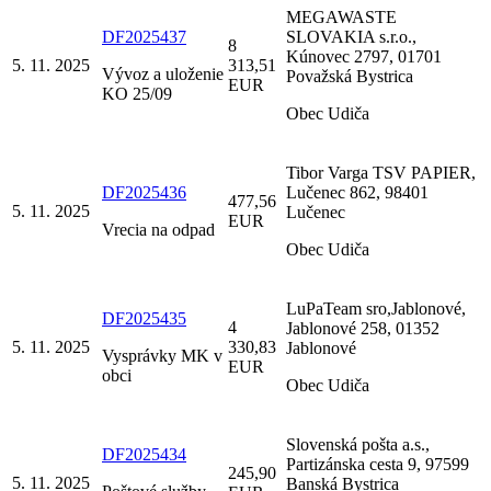
MEGAWASTE
DF2025437
SLOVAKIA s.r.o.,
8
Kúnovec 2797, 01701
5. 11. 2025
313,51
Vývoz a uloženie
Považská Bystrica
EUR
KO 25/09
Obec Udiča
Tibor Varga TSV PAPIER,
DF2025436
Lučenec 862, 98401
477,56
5. 11. 2025
Lučenec
EUR
Vrecia na odpad
Obec Udiča
LuPaTeam sro,Jablonové,
DF2025435
4
Jablonové 258, 01352
5. 11. 2025
330,83
Jablonové
Vysprávky MK v
EUR
obci
Obec Udiča
Slovenská pošta a.s.,
DF2025434
Partizánska cesta 9, 97599
245,90
5. 11. 2025
Banská Bystrica