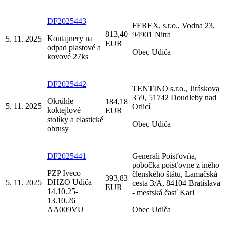
DF2025443
FEREX, s.r.o., Vodna 23,
813,40
94901 Nitra
Kontajnery na
5. 11. 2025
EUR
odpad plastové a
Obec Udiča
kovové 27ks
DF2025442
TENTINO s.r.o., Jiráskova
359, 51742 Doudleby nad
Okrúhle
184,18
5. 11. 2025
Orlicí
koktejlové
EUR
stolíky a elastické
Obec Udiča
obrusy
DF2025441
Generali Poisťovňa,
pobočka poisťovne z iného
PZP Iveco
členského štátu, Lamačská
393,83
DHZO Udiča
5. 11. 2025
cesta 3/A, 84104 Bratislava
EUR
14.10.25-
- mestská časť Karl
13.10.26
AA009VU
Obec Udiča