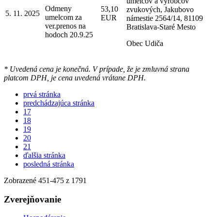
umelcov a výrobcov
Odmeny
53,10
zvukových, Jakubovo
5. 11. 2025
umelcom za
EUR
námestie 2564/14, 81109
ver.prenos na
Bratislava-Staré Mesto
hodoch 20.9.25
Obec Udiča
* Uvedená cena je konečná. V prípade, že je zmluvná strana
platcom DPH, je cena uvedená vrátane DPH.
prvá stránka
predchádzajúca stránka
17
18
19
20
21
ďalšia stránka
posledná stránka
Zobrazené
451
-
475
z 1791
Zverejňovanie