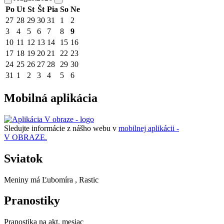
Po
Ut
St
Št
Pia
So
Ne
27
28
29
30
31
1
2
3
4
5
6
7
8
9
10
11
12
13
14
15
16
17
18
19
20
21
22
23
24
25
26
27
28
29
30
31
1
2
3
4
5
6
Mobilná aplikácia
Sledujte informácie z nášho webu v
mobilnej aplikácii -
V OBRAZE.
Sviatok
Meniny má
Ľubomíra
, Rastic
Pranostiky
Pranostika na akt. mesiac