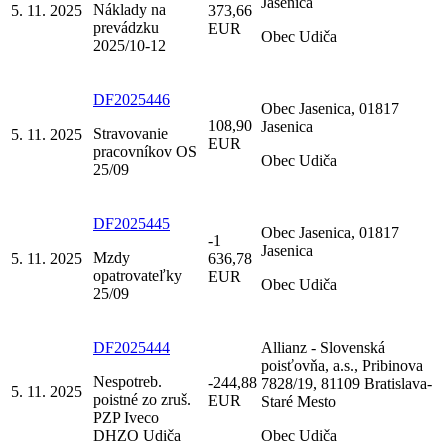
Jasenica
Náklady na
5. 11. 2025
373,66
prevádzku
EUR
Obec Udiča
2025/10-12
DF2025446
Obec Jasenica, 01817
108,90
Jasenica
Stravovanie
5. 11. 2025
EUR
pracovníkov OS
Obec Udiča
25/09
DF2025445
Obec Jasenica, 01817
-1
Jasenica
Mzdy
5. 11. 2025
636,78
opatrovateľky
EUR
Obec Udiča
25/09
DF2025444
Allianz - Slovenská
poisťovňa, a.s., Pribinova
Nespotreb.
-244,88
7828/19, 81109 Bratislava-
5. 11. 2025
poistné zo zruš.
EUR
Staré Mesto
PZP Iveco
DHZO Udiča
Obec Udiča