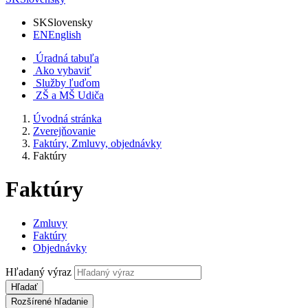
SK
Slovensky
EN
English
Úradná tabuľa
Ako vybaviť
Služby ľuďom
ZŠ a MŠ Udiča
Úvodná stránka
Zverejňovanie
Faktúry, Zmluvy, objednávky
Faktúry
Faktúry
Zmluvy
Faktúry
Objednávky
Hľadaný výraz
Hľadať
Rozšírené hľadanie