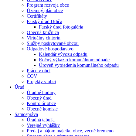
Program rozvoja obce
Územný plán obce
Certifikáty
Farský úrad Udiča
Farský úrad fotogaléria
Obecná knižnica
Virtuálny cintorín
Služby poskytované obcou
Odpadové hospodárstvo
Kalendár vývozu odpadu
Ročný výkaz o komunálnom odpade
Úroveň vytriedenia komunálneho odpadu
Práce v obci
ČOV
Projekty v obci
Úrad
Úradné hodiny
Obecný úrad
Kontrolór obce
Obecné komisie
Samospráva
Úradná tabuľa
Verejné vyhlášky
Predaj a nájom majetku obce, vecné bremeno