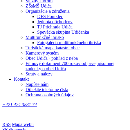
Služby ľuďom
ZŠsMŠ Udiča
Organizácie a združenia
DFS Poniklec
Jednota dôchodcov
TJ Priehrada Udiča
Spevácka skupina Udičanka
Multifunkčné ihrisko
Fotogaléria multifunkčného ihriska
Turistická mapa katastra obce
Kamerový systém
Obec Udiča - pohľad z neba
Filmový dokument 700 rokov od prvej písomnej
zmienky o obci Udiča
Straty a nálezy
Kontakt
Napíšte nám
Dôležité telefónne čísla
Ochrana osobných údajov
+421 424 3831 74
RSS
Mapa webu
SK
Slovensky