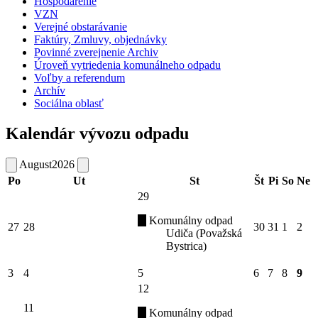
Hospodárenie
VZN
Verejné obstarávanie
Faktúry, Zmluvy, objednávky
Povinné zverejnenie Archiv
Úroveň vytriedenia komunálneho odpadu
Voľby a referendum
Archív
Sociálna oblasť
Kalendár vývozu odpadu
August
2026
Po
Ut
St
Št
Pi
So
Ne
29
Komunálny odpad
27
28
30
31
1
2
Udiča (Považská
Bystrica)
3
4
5
6
7
8
9
12
11
Komunálny odpad