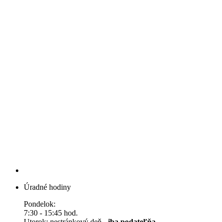
Úradné hodiny
Pondelok:
7:30 - 15:45 hod.
Utorok: nestránkový deň -
iba podateľňa